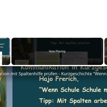
×
Now Playing
y Video